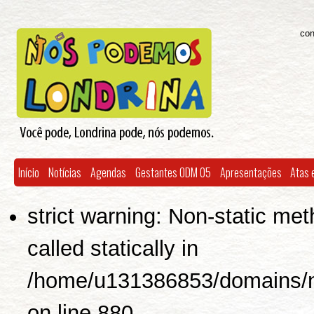
Skip to
Skip to
main
navigation
content
con
Início
Notícias
Agendas
Gestantes ODM 05
Apresentações
Atas 
strict warning: Non-static met
called statically in
/home/u131386853/domains/no
on line 880.