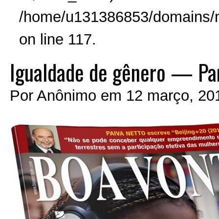
/home/u131386853/domains/no
on line 117.
Igualdade de gênero — Par
Por
Anônimo
em
12 março, 201